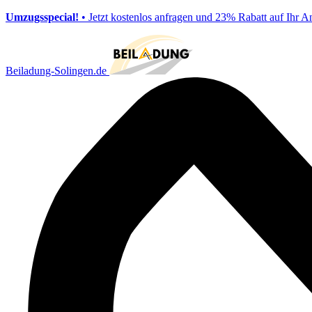
Umzugsspecial!
• Jetzt kostenlos anfragen und 23% Rabatt auf Ihr A
Beiladung-Solingen.de