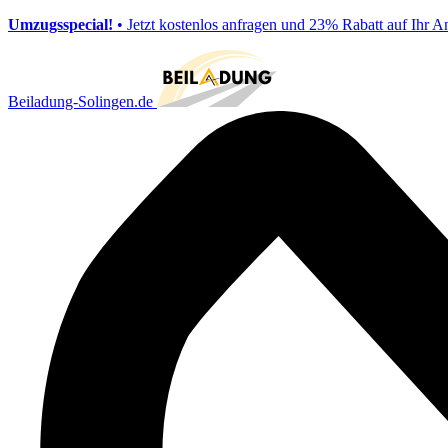
Umzugsspecial!
• Jetzt kostenlos anfragen und 23% Rabatt auf Ihr A
Beiladung-Solingen.de