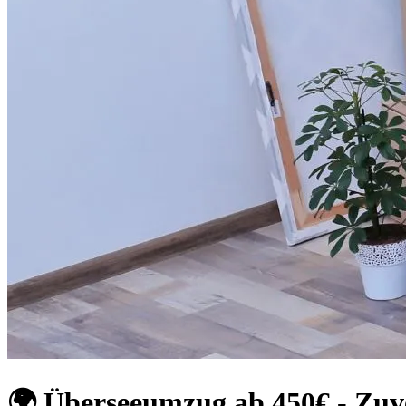
🌍 Überseeumzug ab 450€ - Zuv