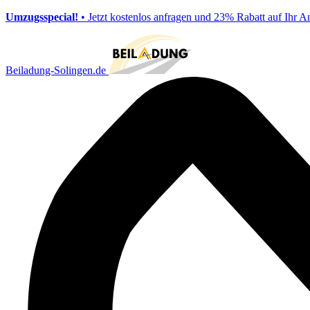
Umzugsspecial!
• Jetzt kostenlos anfragen und 23% Rabatt auf Ihr A
Beiladung-Solingen.de