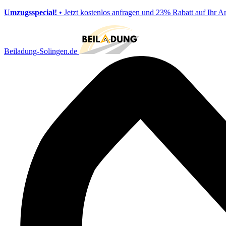
Umzugsspecial!
• Jetzt kostenlos anfragen und 23% Rabatt auf Ihr A
Beiladung-Solingen.de