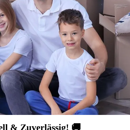
ll & Zuverlässig! 🚚