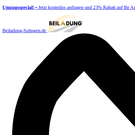
Umzugsspecial!
• Jetzt kostenlos anfragen und 23% Rabatt auf Ihr A
Beiladung-Solingen.de