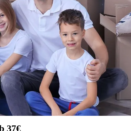
b 37€