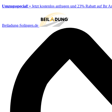
Umzugsspecial!
• Jetzt kostenlos anfragen und 23% Rabatt auf Ihr A
Beiladung-Solingen.de