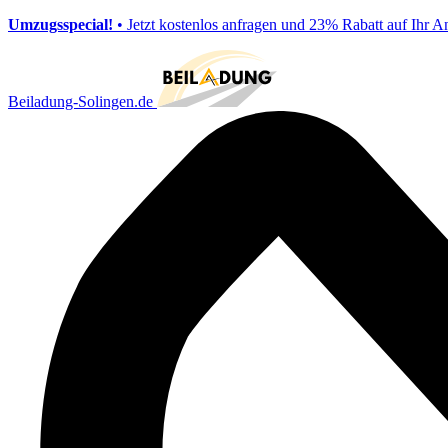
Umzugsspecial!
• Jetzt kostenlos anfragen und 23% Rabatt auf Ihr A
Beiladung-Solingen.de